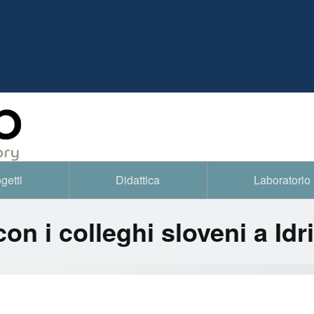
getti
Didattica
Laboratorio
n i colleghi sloveni a Idr