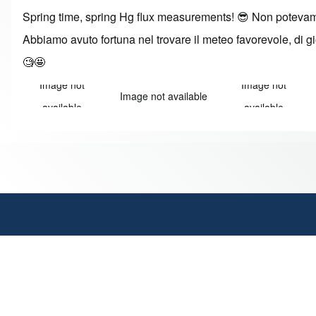
Spring time, spring Hg flux measurements! 😎 Non potevamo t
Abbiamo avuto fortuna nel trovare il meteo favorevole, di gior
🧐🤩
Image not
Image not
Image not available
available
available
An image failed to load An image failed to load An image failed 