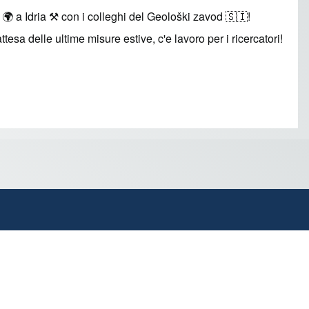
 a Idria ⚒️ con i colleghi del Geološki zavod 🇸🇮!
tesa delle ultime misure estive, c'e lavoro per i ricercatori!