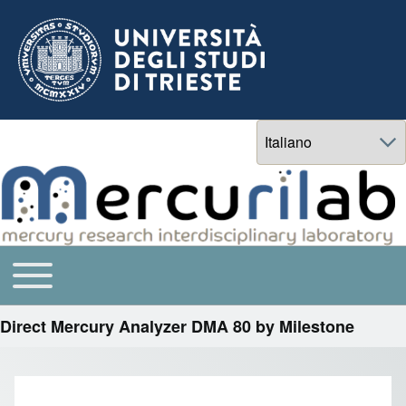
Select your language
Toggle main menu
Navigazione principale
Direct Mercury Analyzer DMA 80 by Milestone