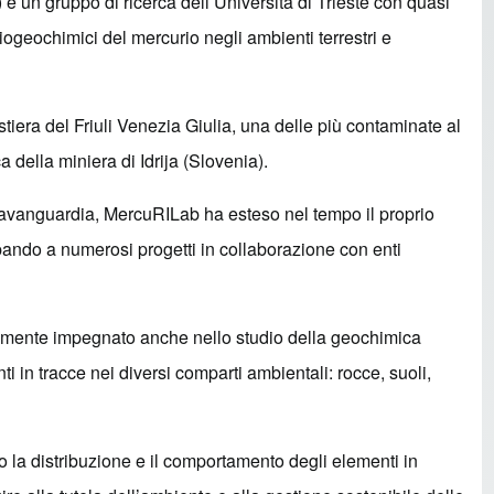
) è un gruppo di ricerca dell’Università di Trieste con quasi
iogeochimici del mercurio negli ambienti terrestri e
stiera del Friuli Venezia Giulia, una delle più contaminate al
a della miniera di Idrija (Slovenia).
l’avanguardia, MercuRILab ha esteso nel tempo il proprio
ipando a numerosi progetti in collaborazione con enti
vamente impegnato anche nello studio della geochimica
i in tracce nei diversi comparti ambientali: rocce, suoli,
la distribuzione e il comportamento degli elementi in