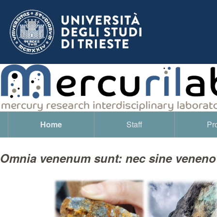
Home
Staff
Pro
Navigazione principale
Omnia venenum sunt: nec sine veneno qu