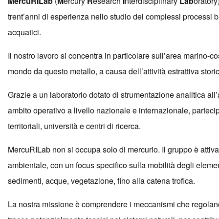
MercuRILab
(
M
ercury
R
esearch
I
nterdisciplinary
Lab
oratory
trent’anni di esperienza nello studio dei complessi processi b
acquatici.
Il nostro lavoro si concentra in particolare sull’area marino-co
mondo da questo metallo, a causa dell’attività estrattiva storic
Grazie a un laboratorio dotato di strumentazione analitica al
ambito operativo a livello nazionale e internazionale, partec
territoriali, università e centri di ricerca.
MercuRILab non si occupa solo di mercurio. Il gruppo è atti
ambientale, con un focus specifico sulla mobilità degli element
sedimenti, acque, vegetazione, fino alla catena trofica.
La nostra missione è comprendere i meccanismi che regolano 